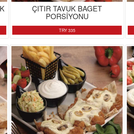
UK
ÇITIR TAVUK BAGET
PORSİYONU
TRY 335