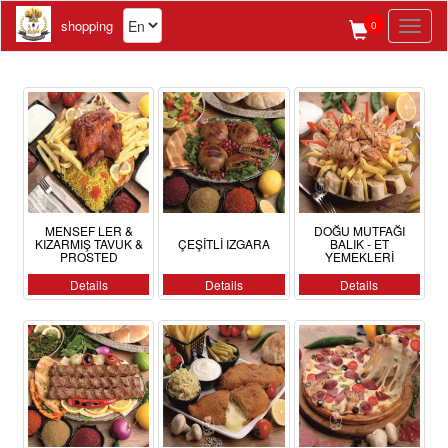
shopping
0
Toggl
naviga
MENSEF LER &
DOĞU MUTFAĞI
KIZARMIŞ TAVUK &
ÇEŞİTLİ IZGARA
BALIK - ET
PROSTED
YEMEKLERİ
Details
Details
Details