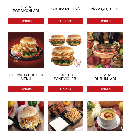
IZGARA
AVRUPA MUTFAĞI
PİZZA ÇEŞİTLERİ
PORSİYONLARI
Details
Details
Details
ET - TAVUK BURGER
BURGER
IZGARA
MENÜ
SANDVİÇLERİ
DURUMLARI
Details
Details
Details