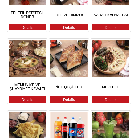
FELEFiL PATATESL
FULL VE HIMMUS
SABAH KAHVALTISI
DÖNER
Details
Details
Details
MEMUNİYE VE
PİDE ÇEŞİTLERİ
MEZELER
ŞUAYBİYET KAVALTI
Details
Details
Details